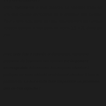
Enfin,
hydrate-toi
le plus possible. La rétention d'eau est
une des causes principales de la grosseur des cuisses.
Pour y faire face, boire de l'eau régulièrement est l'unique
solution durable. Il faut boire au moins 1,5 à 2L d'eau par
jour.
Avec cette liste d'activités et d'exercices, vaincre le
problème du frottement des cuisses
est largement
envisageable
. Néanmoins, fais toujours attention à
pratiquer en toute sécurité et en faisant attention à bien te
positionner.
Le but est de faire disparaître un problème,
pas de t'en rajouter !