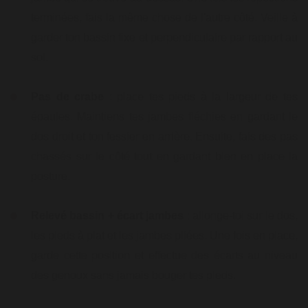
terminées, fais la même chose de l'autre côté. Veille à
garder ton bassin fixe et perpendiculaire par rapport au
sol.
Pas de crabe
: place tes pieds à la largeur de tes
épaules. Maintiens tes jambes fléchies en gardant le
dos droit et ton fessier en arrière. Ensuite, fais des pas
chassés sur le côté tout en gardant bien en place la
posture.
Relevé bassin + écart jambes
: allonge-toi sur le dos,
les pieds à plat et les jambes pliées. Une fois en place,
garde cette position et effectue des écarts au niveau
des genoux sans jamais bouger tes pieds.