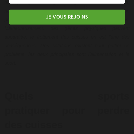
nous protéger. En dirigeant la graisse vers les cuisses,
notamment chez les femmes, cela permet de répartir ton
JE VOUS REJOINS
poids vers une zone plus facile à supporter pour le corps.
Malheureusement, des gênes physiques peuvent
apparaître, le frottement des cuisses en est l'une des
conséquences. Des solutions existent pour pallier ce
problème, les deux principales sont l'alimentation et le
sport.
Quels sports
pratiquer pour perdre
des cuisses