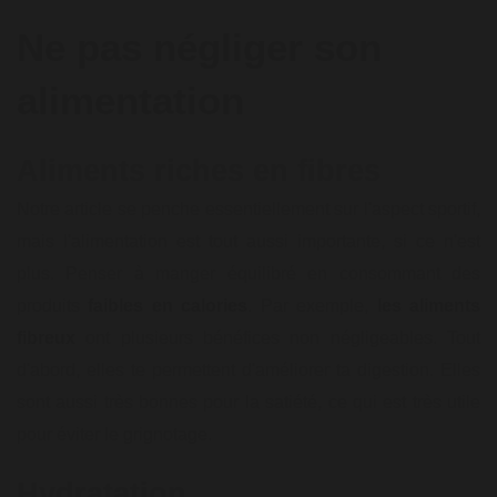
Ne pas négliger son
alimentation
Aliments riches en fibres
Notre article se penche essentiellement sur l'aspect sportif,
mais l'alimentation est tout aussi importante, si ce n'est
plus. Penser à manger équilibré en consommant des
produits
faibles en calories
. Par exemple,
les aliments
fibreux
ont plusieurs bénéfices non négligeables. Tout
d'abord, elles te permettent d'améliorer ta digestion. Elles
sont aussi très bonnes pour la satiété, ce qui est très utile
pour éviter le grignotage.
Hydratation