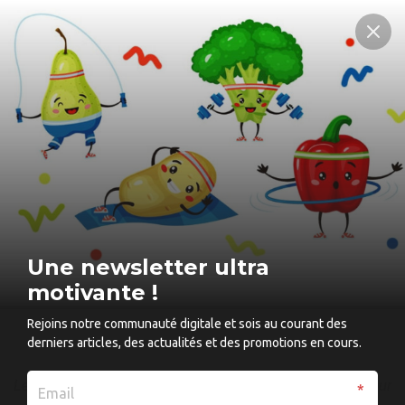
Comment perdre
des cuisses pour
éviter les
Une newsletter ultra
frottements ?
motivante !
Rejoins notre communauté digitale et sois au courant des
derniers articles, des actualités et des promotions en cours.
Le corps humain cherche toujours des mécanismes pour