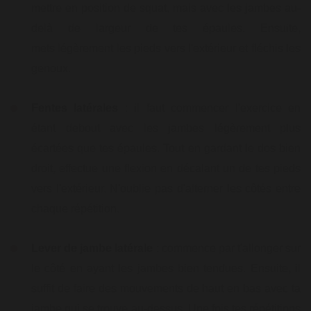
mettre en position de squat, mais avec les jambes au-
delà de largeur de tes épaules. Ensuite,
mets légèrement les pieds vers l'extérieur et fléchis les
genoux.
Fentes latérales
: il faut commencer l'exercice en
étant debout avec les jambes légèrement plus
écartées que tes épaules. Tout en gardant le dos bien
droit, effectue une flexion en décalant un de tes pieds
vers l'extérieur. N'oublie pas d'alterner les côtés entre
chaque répétition.
Lever de jambe latérale
: commence par t'allonger sur
le côté en ayant les jambes bien tendues. Ensuite, il
suffit de faire des mouvements de haut en bas avec ta
jambe qui se trouve au-dessus. Une fois tes répétitions