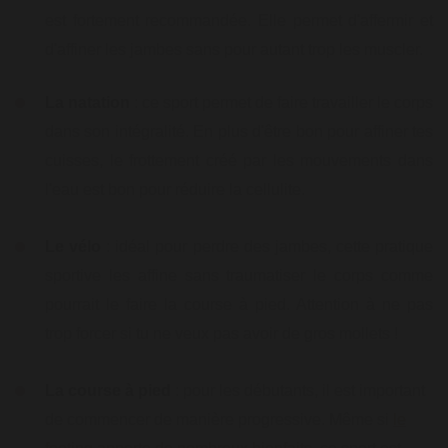
est fortement recommandée. Elle permet d'affermir et
d'affiner les jambes sans pour autant trop les muscler.
La natation
: ce sport permet de faire travailler le corps
dans son intégralité. En plus d'être bon pour affiner tes
cuisses, le frottement créé par les mouvements dans
l'eau est bon pour réduire la cellulite.
Le vélo
: idéal pour perdre des jambes, cette pratique
sportive les affine sans traumatiser le corps comme
pourrait le faire la course à pied. Attention à ne pas
trop forcer si tu ne veux pas avoir de gros mollets !
La course à pied
: pour les débutants, il est important
de commencer de manière progressive. Même si
le