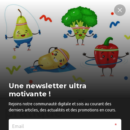
Les 10 aliments
essentiels pour
une alimentation
Une newsletter ultra
saine : un guide
motivante !
Rejoins notre communauté digitale et sois au courant des
pratique
derniers articles, des actualités et des promotions en cours.