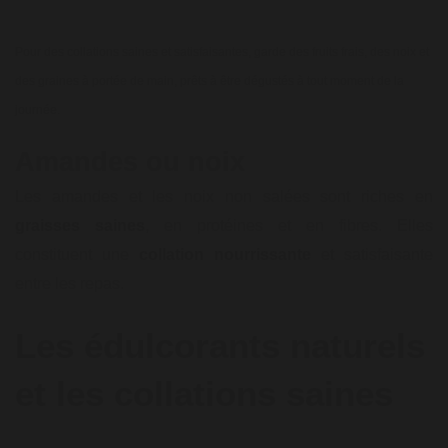
Pour des collations saines et satisfaisantes, garde des fruits frais, des noix et
des graines à portée de main, prêts à être dégustés à tout moment de la
journée.
Amandes ou noix
Les amandes et les noix non salées sont riches en
graisses saines
, en protéines et en fibres. Elles
constituent une
collation nourrissante
et satisfaisante
entre les repas.
Les édulcorants naturels
et les collations saines