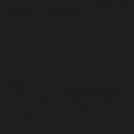
Le curcuma est une épice aux
propriétés anti-
inflammatoires et antioxydantes
. Ajoute-le aux soupes
ou aux smoothies pour bénéficier de ses nombreux
bienfaits pour la santé.
Les épices sont les superhéros discrets de la cuisine, ajoutant de la saveur,
de la profondeur et même des bienfaits pour la santé à chaque plat.
Basilic
Le basilic séché est une
herbe aromatique
polyvalente,
riche en antioxydants et en vitamine K. Utilise-le pour
rehausser le goût de tes plats de pâtes, tes sauces tomate
ou tes salades.