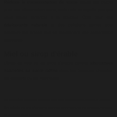
Réduire la consommation de sucre
ajouté est crucial
pour une alimentation saine, mais cela ne signifie pas que
vous devez renoncer à la douceur. Opte pour des
édulcorants naturels
et des collations saines pour
satisfaire tes envies tout en maintenant une alimentation
équilibrée.
Miel ou sirop d'érable
Utilise du miel ou du sirop d'érable comme
alternatives
naturelles au sucre raffiné
dans tes boissons chaudes,
tes desserts ou tes marinades.
En plus d'être délicieux, les fruits secs sont naturellement sucrés et peuvent
être utilisés comme alternative saine au sucre dans de nombreuses recettes
de desserts et de collations.