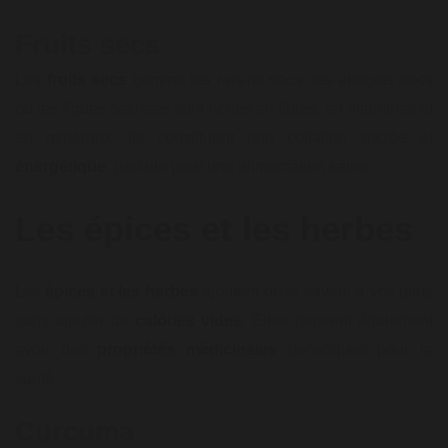
Fruits secs
Les
fruits secs
comme les raisins secs, les abricots secs
ou les figues séchées sont riches en fibres, en vitamines et
en minéraux. Ils constituent une collation sucrée et
énergétique
, parfaite pour une alimentation saine.
Les épices et les herbes
Les
épices et les herbes
ajoutent de la saveur à vos plats
sans ajouter de
calories vides
. Elles peuvent également
avoir des
propriétés médicinales
bénéfiques pour la
santé.
Curcuma