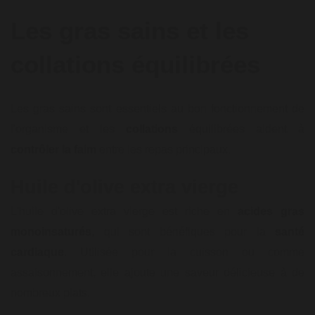
Les gras sains et les
collations équilibrées
Les gras sains sont essentiels au bon fonctionnement de
l'organisme et les
collations
équilibrées aident à
contrôler la faim
entre les repas principaux.
Huile d'olive extra vierge
L'huile d'olive extra vierge est riche en
acides gras
monoinsaturés
, qui sont bénéfiques pour la
santé
cardiaque
. Utilisée pour la cuisson ou comme
assaisonnement, elle ajoute une saveur délicieuse à de
nombreux plats.