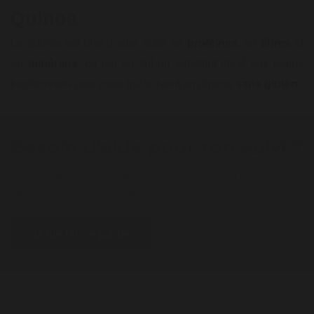
Quinoa
Le quinoa est une graine riche en
protéines
, en
fibres
et
en
minéraux
, ce qui en fait un substitut idéal aux grains
traditionnels pour ceux qui suivent un régime
sans
gluten
.
Besoin d'aide pour ton suivi ?
L'espace personnel LaSèche est conçu pour tracer tes
courbes d'évolution selon tes mesures renseignées.
Je me laisse guider