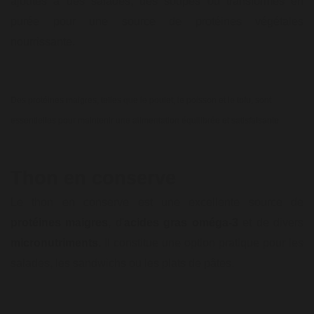
ajoutés à des salades, des soupes ou transformés en
purée pour une source de protéines végétales
nourrissante.
Des protéines maigres, telles que le poulet, le poisson et le tofu, sont
essentielles pour maintenir une alimentation équilibrée et satisfaisante.
Thon en conserve
Le thon en conserve est une excellente source de
protéines maigres
, d'
acides gras oméga-3
et de divers
micronutriments
. Il constitue une option pratique pour les
salades, les sandwichs ou les plats de pâtes.