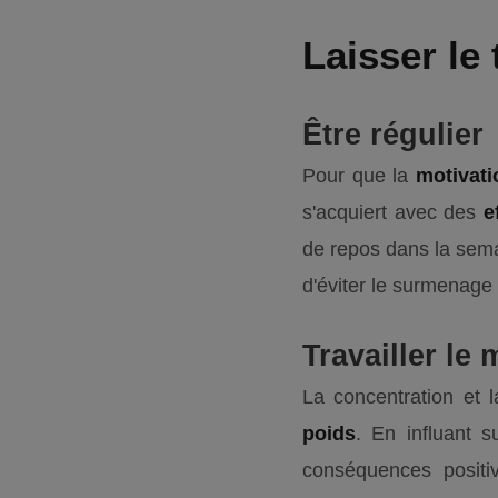
Laisser le
Être régulier
Pour que la
motivati
s'acquiert avec des
e
de repos dans la sema
d'éviter le surmenage 
Travailler le 
La concentration et 
poids
. En influant s
conséquences positi