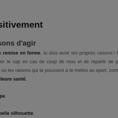
sitivement
sons d'agir
la
remise en forme
, tu dois avoir tes propres raisons ! 
er le cap en cas de coup de mou et de repartir de plus
 la ou les raisons qui te poussent à te mettre au sport, co
lleure
santé
.
gie
.
belle silhouette
.