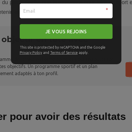
du poids. Sache que la motivation pour faire du sport est 
tretenir, en pensant au long terme.
JE VOUS REJOINS
objectif en tête avec
This site is protected by reCAPTCHA and the Google
Privacy Policy
and
Terms of Service
apply.
ramme de remise en forme complet pour retrouver ton
 tes objectifs. Un programme sportif et un plan
ement adaptés à ton profil.
r pour avoir des résultats