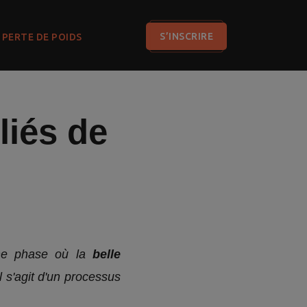
S’INSCRIRE
PERTE DE POIDS
lliés de
ne phase où la
belle
l s'agit d'un processus