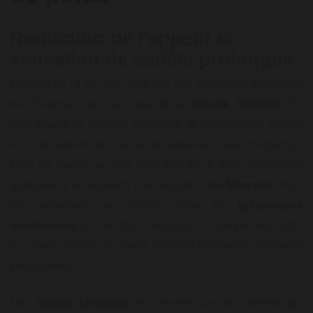
Réduction de l'appétit et
sensation de satiété prolongée
Comme on l'a vu plus haut, l'un des principaux avantages
de l'Ozempic est sa capacité à
réduire l'appétit
. En
ralentissant la vidange gastrique, le médicament permet
aux utilisateurs de se sentir rassasiés plus longtemps.
Cela se traduit par une réduction de la prise alimentaire
quotidienne et, souvent, une réduction des
fringales
. Pour
les personnes qui luttent contre les
grignotages
émotionnels
ou une faim constante, l'Ozempic peut offrir
un moyen efficace de mieux contrôler la quantité d'aliments
consommée.
Des
études cliniques
ont montré que les patients qui