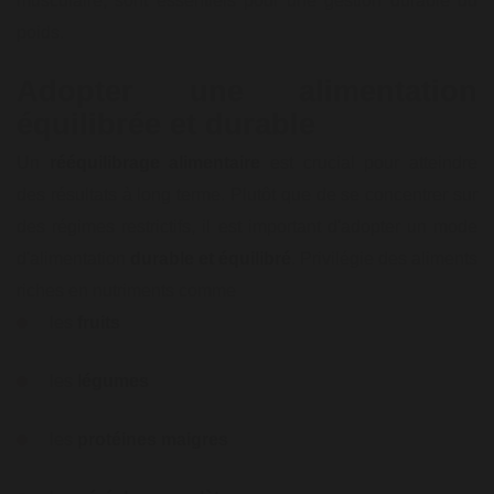
musculaire, sont essentiels pour une gestion durable du
poids.
Adopter une alimentation
équilibrée et durable
Un
rééquilibrage alimentaire
est crucial pour atteindre
des résultats à long terme. Plutôt que de se concentrer sur
des régimes restrictifs, il est important d'adopter un mode
d'alimentation
durable et équilibré
. Privilégie des aliments
riches en nutriments comme
les
fruits
les
légumes
les
protéines
maigres