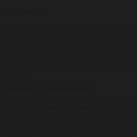
des
diarrhées
.
Ces effets surviennent fréquemment pendant les premières
semaines de traitement et peuvent rendre l'adaptation au
médicament difficile. Bien que ces symptômes s'atténuent
généralement avec le temps, ils peuvent affecter la qualité
de vie de certains patients et les amener à arrêter le
traitement.
Risque de pancréatite
Un des risques graves, mais relativement rares, associés à
l'Ozempic, est le
risque de pancréatite
, une inflammation
du pancréas qui peut provoquer des douleurs abdominales
sévères, des vomissements et des symptômes graves.
Bien que ce risque soit faible, il est important de signaler