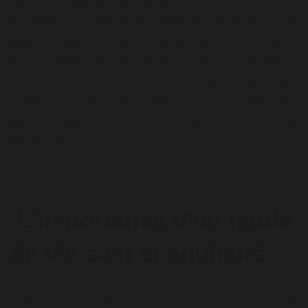
as une volonté de perdre du poids, améliorer tes habitudes
sportives et alimentaires reste le meilleur moyen
d'atteindre ton poids de forme, avec des conséquences
ultra-positives sur ta santé générale. C'est ce qu'on prône à
LaSèche, et c'est pour cela qu'on propose
des
programmes progressifs
, adaptés, avec beaucoup de choix
dans les types d'exercice physique et des recettes
gourmandes.
L'importance d'un mode
de vie sain et équilibré
Que l'on parle d'Ozempic, de
compléments alimentaires
,