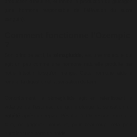
production d'insuline, et inhibe la production de glucagon
(une hormone responsable de l'élévation du sucre
sanguin).
Comment fonctionne l'Ozempic
?
Son principe actif, la
sémaglutide
, est une molécule qui
agit un peu comme une hormone naturelle produite par
notre intestin lorsqu'on mange. Cette hormone aide à
réguler la digestion et la sensation de faim.
Concrètement, la sémaglutide agit en ralentissant la
vidange de l'estomac, ce qui prolonge la sensation de
satiété
après un repas. Résultat ? On ressent moins la
faim, on grignote moins et, pour beaucoup, cela peut
entraîner une perte de poids.