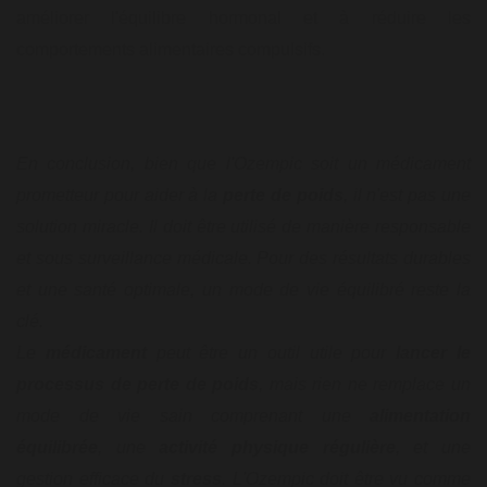
améliorer l'équilibre hormonal et à réduire les
comportements alimentaires compulsifs.
En conclusion, bien que l'Ozempic soit un médicament
prometteur pour aider à la
perte de poids
, il n'est pas une
solution miracle. Il doit être utilisé de manière responsable
et sous surveillance médicale. Pour des résultats durables
et une santé optimale, un mode de vie équilibré reste la
clé.
Le
médicament
peut être un outil utile pour
lancer le
processus de perte de poids
, mais rien ne remplace un
mode de vie sain comprenant une
alimentation
équilibrée
, une
activité physique régulière
, et une
gestion efficace du
stress
. L'Ozempic doit être vu comme