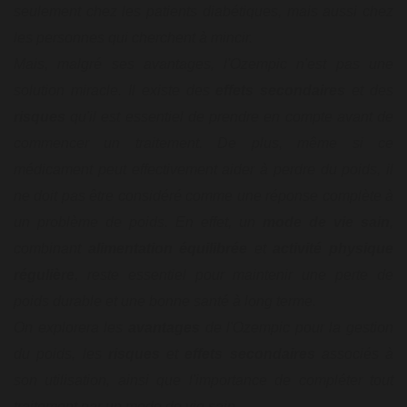
seulement chez les patients diabétiques, mais aussi chez
les personnes qui cherchent à mincir.
Mais, malgré ses avantages, l'Ozempic n'est pas une
solution miracle. Il existe des
effets secondaires
et des
risques
qu'il est essentiel de prendre en compte avant de
commencer un traitement. De plus, même si ce
médicament peut effectivement aider à perdre du poids, il
ne doit pas être considéré comme une réponse complète à
un problème de poids. En effet, un
mode de vie sain
,
combinant
alimentation
équilibrée
et
activité physique
régulière
, reste essentiel pour maintenir une perte de
poids durable et une bonne santé à long terme.
On explorera les
avantages
de l'Ozempic pour la gestion
du poids, les
risques
et
effets
secondaires
associés à
son utilisation, ainsi que l'importance de compléter tout
traitement par un mode de vie sain.