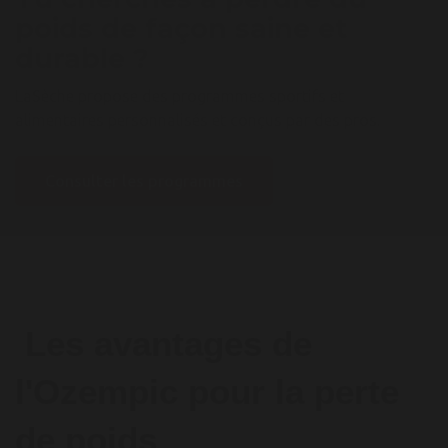
poids de façon saine et
durable ?
LaSèche propose des programmes sportifs et
alimentaires personnalisés et conçus par des pros.
Consulter les programmes
Les avantages de
l'Ozempic pour la perte
de poids