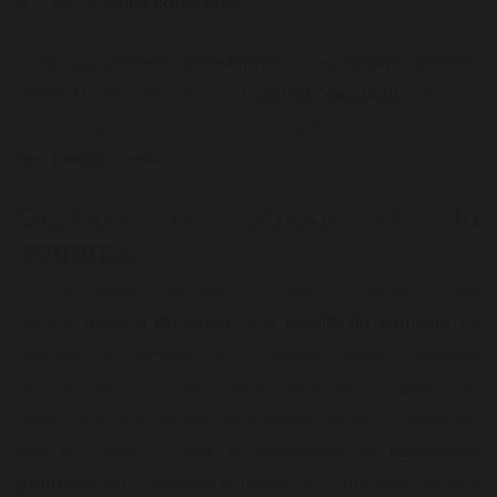
les
céréales
complètes
.
Limite les
aliments transformés
et les
sucres raffinés
.
L'objectif est de créer un
déficit
calorique
tout en
fournissant à ton corps les nutriments nécessaires à son
bon fonctionnement.
Gestion du stress et du
sommeil
Un autre aspect essentiel d'un mode de vie sain réside
dans la
gestion du stress
et la
qualité du sommeil
. Le
manque de sommeil et un stress constant peuvent
perturber les hormones liées à l'appétit et à la gestion du
poids, comme le cortisol. Une gestion saine du stress par
des techniques comme la
méditation
, la
respiration
profonde
, et un sommeil suffisant de qualité contribuent à