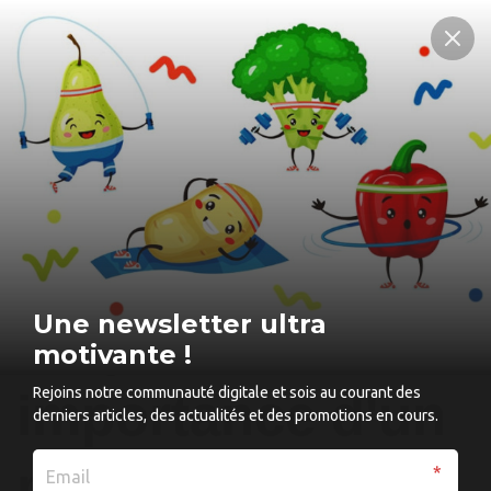
Ozempic :
avantages,
Une newsletter ultra
risques et
motivante !
Rejoins notre communauté digitale et sois au courant des
importance d'un
derniers articles, des actualités et des promotions en cours.
mode de vie sain