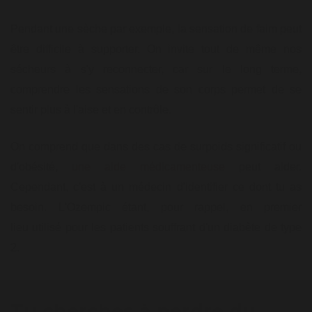
Pendant une sèche par exemple, la sensation de faim peut
être difficile à supporter. On invite tout de même nos
sécheurs à s'y reconnecter, car sur le long terme,
comprendre les sensations de son corps permet de se
sentir plus à l'aise et en contrôle.
On comprend que dans des cas de surpoids significatif ou
d'obésité,
une aide médicamenteuse
peut aider.
Cependant, c'est à un médecin d'identifier ce dont tu as
besoin. L'Ozempic étant, pour rappel, en premier
lieu utilisé pour les patients souffrant d'un diabète de type
2.
Tu cherches à perdre du