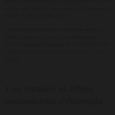
réduire les
envies de sucre
et les
pics de faim
, qui sont
souvent des facteurs déclencheurs de l'alimentation
émotionnelle et du gain de poids.
Chez les personnes souffrant de
diabète de type 2
, cette
gestion plus précise de la glycémie contribue aussi à une
meilleure
sensibilité à l'insuline
, ce qui est essentiel pour
contrôler non seulement le diabète, mais aussi le poids
corporel.
Les risques et effets
secondaires d'Ozempic