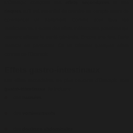
L'Ozempic comporte des
effets secondaires
et des
risques
qu'il est essentiel de prendre en compte avant de
commencer un traitement. Comme pour tous les
médicaments, il existe des effets indésirables possibles qui
peuvent affecter la santé générale. Encore une fois, l'avis
médical est primordial. On va détailler quelques effets
connus de l'Ozempic.
Effets gastro-intestinaux
Les effets secondaires les plus courants d'Ozempic sont
gastro-intestinaux
. Ils incluent
des
nausées
des
vomissements
des
douleurs abdominales