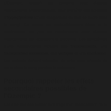
L'Ozempic, lorsqu'il est combiné avec d'autres
médicaments antidiabétiques, peut entraîner des épisodes
d'
hypoglycémie
(chute dangereuse du taux de sucre dans
le sang). Ce risque est particulièrement élevé si le
médicament est pris en combinaison avec d'autres
médicaments qui abaissent la glycémie. Les symptômes
d'une hypoglycémie incluent des
tremblements
, une
transpiration excessive
, des
vertiges
et une
confusion
.
Les patients doivent surveiller de près leurs niveaux de
sucre dans le sang pendant le traitement.
Pourquoi rappeler les effets
secondaires possibles de
l'Ozempic ?
Car il ne faut pas oublier qu'il s'agit d'un médicament ! Si tu