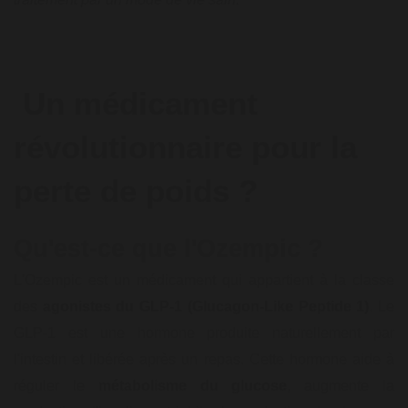
Un médicament
révolutionnaire pour la
perte de poids ?
Qu'est-ce que l'Ozempic ?
L'Ozempic est un médicament qui appartient à la classe
des
agonistes du GLP-1 (Glucagon-Like Peptide 1)
. Le
GLP-1 est une hormone produite naturellement par
l'intestin et libérée après un repas. Cette hormone aide à
réguler le
métabolisme du glucose
, augmente la