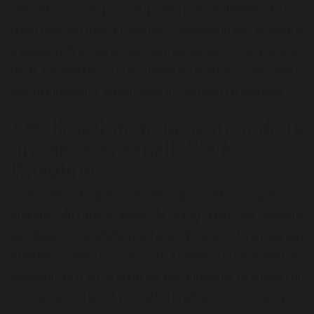
utilisent Ozempic peuvent perdre jusqu'à
15-20%
de leur
poids corporel total
, un résultat impressionnant comparé à
d'autres méthodes de gestion du poids. Cette perte de
poids est attribuée à la réduction de l'appétit, mais aussi à
des changements alimentaires et des efforts physiques.
Amélioration de la gestion de la
glycémie et sensibilité à
l'insuline
L'Ozempic est également utilisé pour aider à réguler les
niveaux de sucre dans le sang
chez les patients
diabétiques. Le médicament aide à stimuler la production
d'insuline après les repas et à inhiber la libération de
glucagon, une autre hormone qui augmente la production
de sucre par le foie. En régulant la glycémie, Ozempic peut