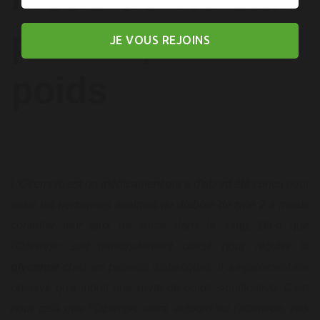
pour la perte de
JE VOUS REJOINS
poids
L'Ozempic est un médicament qui a d'abord été conçu pour
aider les personnes atteintes de diabète de type 2 à mieux
contrôler leur taux de sucre dans le sang. Bien que
l'Ozempic soit principalement utilisé pour réguler la
glycémie
chez les patients diabétiques, il a également été
observé qu'il induit une perte de poids significative. C'est
pour cela que l'Ozempic attire aujourd'hui l'attention, pas