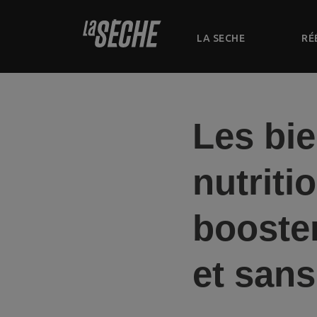
LA SECHE
RÉ
Les bie
nutriti
booster
et sans