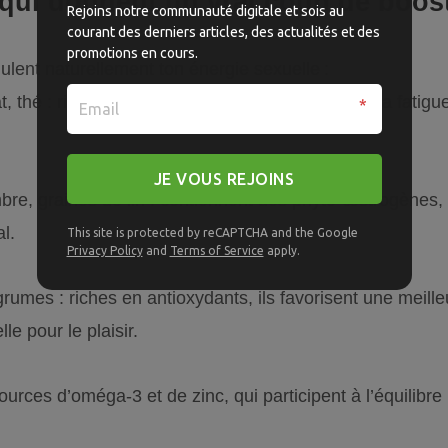
qui donnent un vrai coup de boost
Rejoins notre communauté digitale et sois au
courant des derniers articles, des actualités et des
promotions en cours.
ulent naturellement ton énergie sexuelle :
, thé : riches en alcaloïdes, ils aident à réduire la fatig
JE VOUS REJOINS
bre, graines de lin : contiennent des phyto-œstrogènes, 
l.
This site is protected by reCAPTCHA and the Google
Privacy Policy
and
Terms of Service
apply.
grumes : riches en antioxydants, ils favorisent une meille
le pour le plaisir.
sources d’oméga-3 et de zinc, qui participent à l’équilibr