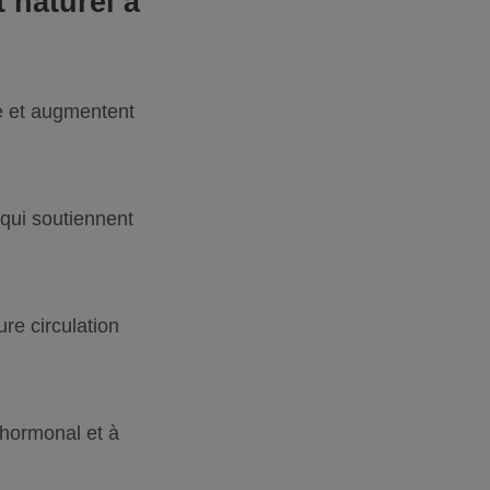
 naturel à
ue et augmentent
qui soutiennent
ure circulation
e hormonal et à