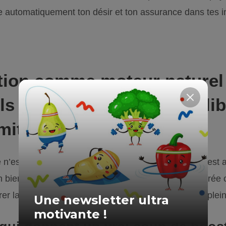
 automatiquement ton désir et ton assurance dans tes in
tion comme moteur naturel
ls aliments favorisent ta lib
miter
n’est pas seulement pour perdre quelques kilos : c’est a
n bien-être général. Une alimentation riche et équilibrée
rer la circulation sanguine et maintenir ton corps en plei
Une newsletter ultra
motivante !