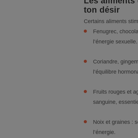
Les aliments 
ton désir
Certains aliments stim
Fenugrec, chocolat
l’énergie sexuelle.
Coriandre, gingem
l’équilibre hormona
Fruits rouges et a
sanguine, essentiel
Noix et graines : 
l’énergie.