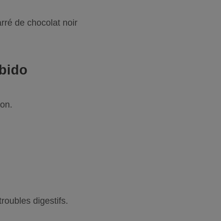
arré de chocolat noir
ibido
ion.
troubles digestifs.